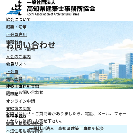
協会について
概要・沿革
正会員専用
お問い合わせ
情報公開
リクルート情報
入会のご案内
会員リスト
正会員
賛助会員
建築士事務所登録
ホーム
お問い合わせ
紙申請
オンライン申請
登録簿の閲覧
お問い合わせ・ご質問等がありましたら、電話、メール、フォー
各種手続き
ムからお気軽にお寄せ下さい。
書籍・標識板等販売
一般社団法人 高知県建築士事務所協会
木造住宅耐震等関係