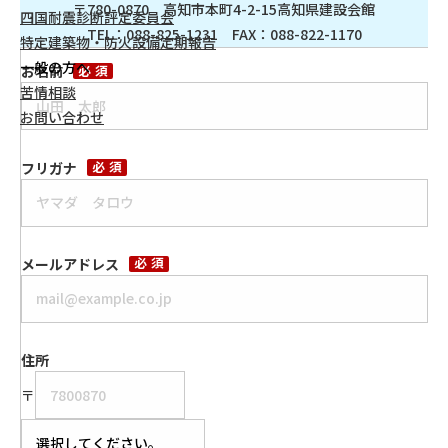
〒780-0870 高知市本町4-2-15高知県建設会館
四国耐震診断評定委員会
TEL：088-825-1231 FAX：088-822-1170
特定建築物・防火設備定期報告
一般の方へ
必須
お名前
苦情相談
お問い合わせ
必須
フリガナ
必須
メールアドレス
住所
〒