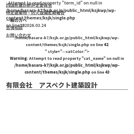
: Attempt to read property "term_id" on null in
四国耐震診断評定委員会
/home/basara-k7/ksjk.or.jp/public_html/ksjkwp/wp-
特定建築物・防火設備定期報告
content/themes/ksjk/single.php
一般の方へ
on line
38
2026.03.24
苦情相談
お問い合わせ
/home/basara-k7/ksjk.or.jp/public_html/ksjkwp/wp-
content/themes/ksjk/single.php on line
42
" style="--catColor:">
Warning
: Attempt to read property "cat_name" on null in
/home/basara-k7/ksjk.or.jp/public_html/ksjkwp/wp-
content/themes/ksjk/single.php
on line
43
有限会社 アスペクト建築設計