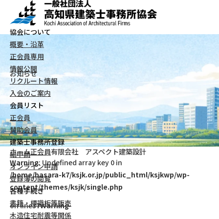
協会について
概要・沿革
正会員専用
情報公開
お知らせ
リクルート情報
入会のご案内
会員リスト
正会員
賛助会員
建築士事務所登録
ホーム
正会員
有限会社 アスペクト建築設計
紙申請
Warning
: Undefined array key 0 in
オンライン申請
/home/basara-k7/ksjk.or.jp/public_html/ksjkwp/wp-
登録簿の閲覧
content/themes/ksjk/single.php
各種手続き
書籍・標識板等販売
on line
37
Warning
木造住宅耐震等関係