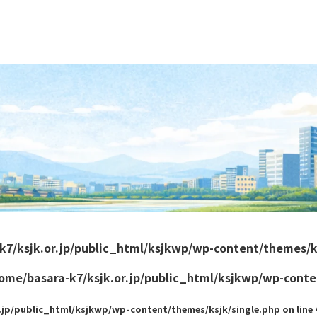
k7/ksjk.or.jp/public_html/ksjkwp/wp-content/themes/k
ome/basara-k7/ksjk.or.jp/public_html/ksjkwp/wp-conte
.jp/public_html/ksjkwp/wp-content/themes/ksjk/single.php on line