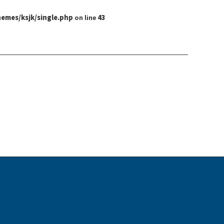
hemes/ksjk/single.php
on line
43