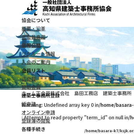
協会について
概要・沿革
正会員専用
お知らせ
情報公開
リクルート情報
入会のご案内
会員リスト
正会員
賛助会員
ホーム
正会員
株式会社 島田工務店 建築士事務所
建築士事務所登録
紙申請
Warning
: Undefined array key 0 in
/home/basara-
オンライン申請
: Attempt to read property "term_id" on null in
/h
登録簿の閲覧
各種手続き
/home/basara-k7/ksjk.or