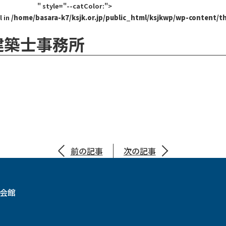
" style="--catColor:">
l in
/home/basara-k7/ksjk.or.jp/public_html/ksjkwp/wp-content/t
建築士事務所
前の記事
次の記事
設会館