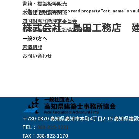
書籍・標識板等販売
Warning
: Attempt to read property "cat_name" on nul
木造住宅耐震等関係
四国耐震診断評定委員会
株式会社 島田工務店 
特定建築物・防火設備定期報告
一般の方へ
苦情相談
お問い合わせ
〒780-0870 高知県高知市本町4丁目2-15 高知県建
TEL
：
088-825-1231
FAX
：
088-822-1170