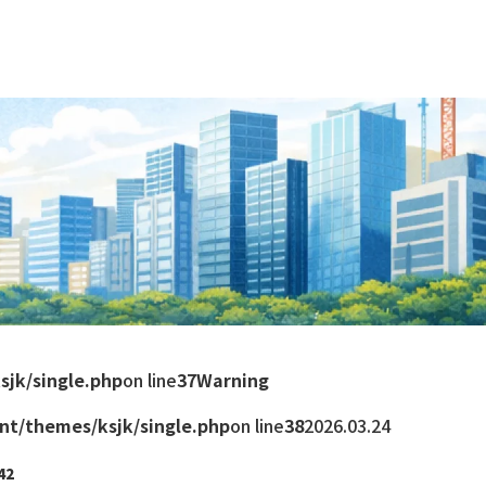
sjk/single.php
on line
37
Warning
nt/themes/ksjk/single.php
on line
38
2026.03.24
42