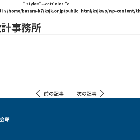
" style="--catColor:">
l in
/home/basara-k7/ksjk.or.jp/public_html/ksjkwp/wp-content/t
設計事務所
前の記事
次の記事
設会館