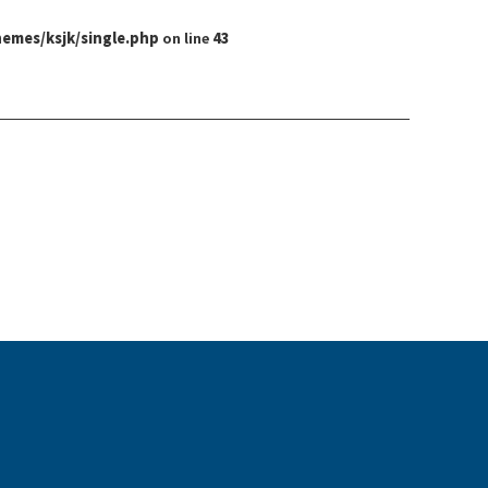
hemes/ksjk/single.php
on line
43