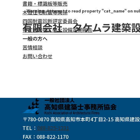
書籍・標識板等販売
Warning
: Attempt to read property "cat_name" on nul
木造住宅耐震等関係
四国耐震診断評定委員会
有限会社 タケムラ建築
特定建築物・防火設備定期報告
一般の方へ
苦情相談
お問い合わせ
〒780-0870 高知県高知市本町4丁目2-15 高知県建
TEL
：
088-825-1231
FAX
：
088-822-1170