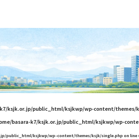
k7/ksjk.or.jp/public_html/ksjkwp/wp-content/themes/k
ome/basara-k7/ksjk.or.jp/public_html/ksjkwp/wp-conte
.jp/public_html/ksjkwp/wp-content/themes/ksjk/single.php on line