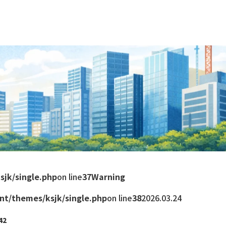
sjk/single.php
on line
37
Warning
nt/themes/ksjk/single.php
on line
38
2026.03.24
42