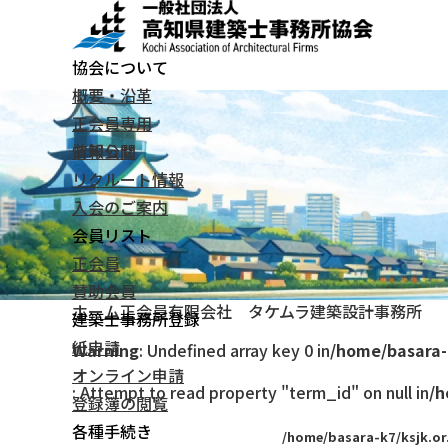
協会について
概要・沿革
正会員専用
お知らせ
情報公開
リクルート情報
入会のご案内
会員リスト
正会員
賛助会員
ホーム
正会員
有限会社 タケムラ建築設計事務所
建築士事務所登録
紙申請
Warning
: Undefined array key 0 in
/home/basara-
オンライン申請
: Attempt to read property "term_id" on null in
/h
登録簿の閲覧
各種手続き
/home/basara-k7/ksjk.or