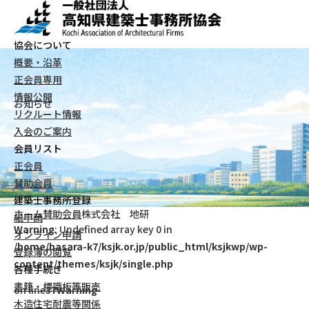
協会について
概要・沿革
正会員専用
情報公開
お知らせ
リクルート情報
入会のご案内
会員リスト
正会員
賛助会員
建築士事務所登録
ホーム
賛助会員
株式会社 地研
紙申請
Warning
: Undefined array key 0 in
オンライン申請
/home/basara-k7/ksjk.or.jp/public_html/ksjkwp/wp-
登録簿の閲覧
content/themes/ksjk/single.php
各種手続き
書籍・標識板等販売
on line
37
Warning
木造住宅耐震等関係