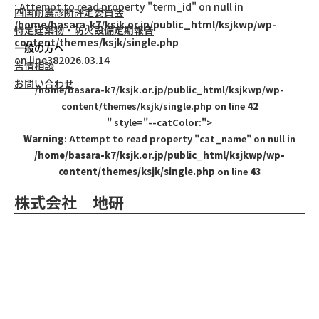
: Attempt to read property "term_id" on null in
四国耐震診断評定委員会
/home/basara-k7/ksjk.or.jp/public_html/ksjkwp/wp-
特定建築物・防火設備定期報告
content/themes/ksjk/single.php
一般の方へ
on line
38
2026.03.14
苦情相談
お問い合わせ
/home/basara-k7/ksjk.or.jp/public_html/ksjkwp/wp-
content/themes/ksjk/single.php on line
42
" style="--catColor:">
Warning
: Attempt to read property "cat_name" on null in
/home/basara-k7/ksjk.or.jp/public_html/ksjkwp/wp-
content/themes/ksjk/single.php
on line
43
株式会社 地研