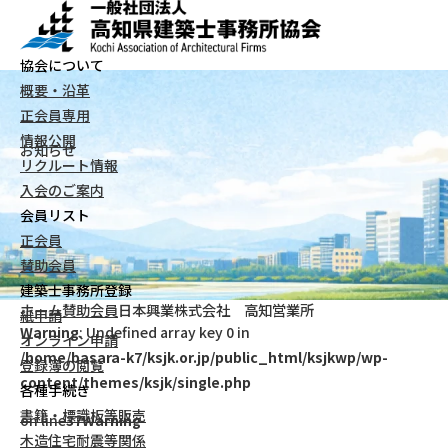
協会について
概要・沿革
正会員専用
情報公開
お知らせ
リクルート情報
入会のご案内
会員リスト
正会員
賛助会員
建築士事務所登録
ホーム
賛助会員
日本興業株式会社 高知営業所
紙申請
Warning
: Undefined array key 0 in
オンライン申請
/home/basara-k7/ksjk.or.jp/public_html/ksjkwp/wp-
登録簿の閲覧
content/themes/ksjk/single.php
各種手続き
書籍・標識板等販売
on line
37
Warning
木造住宅耐震等関係