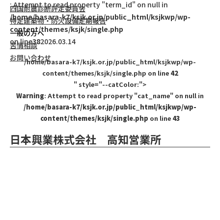
: Attempt to read property "term_id" on null in
四国耐震診断評定委員会
/home/basara-k7/ksjk.or.jp/public_html/ksjkwp/wp-
特定建築物・防火設備定期報告
content/themes/ksjk/single.php
一般の方へ
on line
38
2026.03.14
苦情相談
お問い合わせ
/home/basara-k7/ksjk.or.jp/public_html/ksjkwp/wp-
content/themes/ksjk/single.php on line
42
" style="--catColor:">
Warning
: Attempt to read property "cat_name" on null in
/home/basara-k7/ksjk.or.jp/public_html/ksjkwp/wp-
content/themes/ksjk/single.php
on line
43
日本興業株式会社 高知営業所